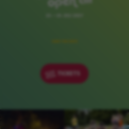
23. – 25. JULI 2027
SAVE THE DATE
TICKETS