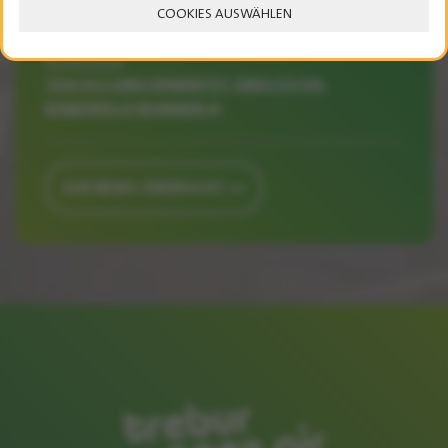
COOKIES AUSWÄHLEN
02.06.2026
TOA 34 | LANG ERWARTET, ENDLICH DA:
BANDWELLE NUMMER 4!
ZUR NEWS-ÜBERSICHT »»