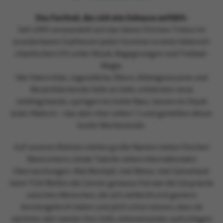
Das Festival, das sich wie Zuhause anfühlt:
Seit 1993 verwandelt sich das kleine Örtchen Trebur im
wunderbaren Südhessen jeden Sommer in einen liebevoll-
chaotischen Ort voller Musik, Begegnungen und Freibad-
Magie.
Hier feiern Kids, Jugendliche, Eltern, Alteingesessene und
Neuentdeckende Seite an Seite, entdecken neue
Lieblingsbands, springen ins kühle Nass, tanzen im Staub
(oder Matsch – das aber eher selten ? ) und genießen dieses
bunte Wochenende.
Auf unseren Bühnen stehen große Namen neben frischen
Newcomern, lokale Talente neben internationalen
Überraschungen. Mal Moshpit, mal Wiese, mal Gänsehaut:
beim TOA fließen die Genres genauso frei wie die Gespräche
zwischen Menschen, die sich vielleicht erst gestern
kennengelernt haben und jetzt schon wissen, dass sie
nächstes Jahr wieder ihre Zelte nebeneinander aufschlagen