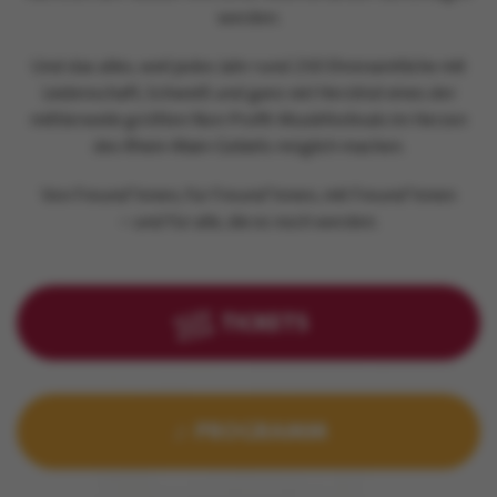
werden.
Und das alles, weil jedes Jahr rund 250 Ehrenamtliche mit
Leidenschaft, Schweiß und ganz viel Herzblut eines der
mittlerweile größten Non-Profit-Musikfestivals im Herzen
des Rhein-Main-Gebiets möglich machen.
Von Freund*innen, für Freund*innen, mit Freund*innen
– und für alle, die es noch werden.
TICKETS
♫ PROGRAMM