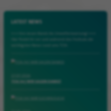
LATEST NEWS
+++ Von neuen Bands bis Unwetterwarnung! +++
Hier findet ihr vor und während des Festivals die
wichtigsten News rund ums TOA:
27.07.2026
TOA 34 | WIR SAGEN DANKE!