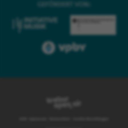
GEFÖRDERT VON:
AGB
·
Impressum
·
Datenschutz
•
Cookie-Einstellungen