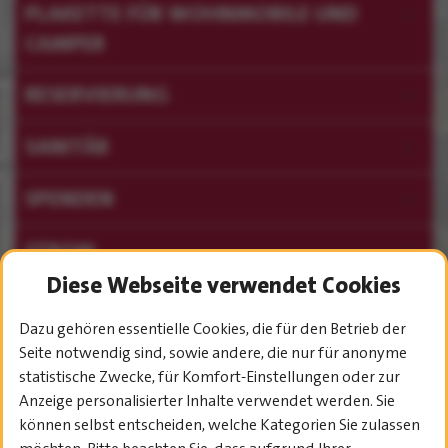
PLAKETTE FÜR WOHNMOBILE UND
CAMPER
RESERVIERUNG
SANITÄR
SPENDEN
STROM
Diese Webseite verwendet Cookies
TICKETS
Dazu gehören essentielle Cookies, die für den Betrieb der
VERSORGUNG UND FRÜHSTÜCK
Seite notwendig sind, sowie andere, die nur für anonyme
statistische Zwecke, für Komfort-Einstellungen oder zur
Anzeige personalisierter Inhalte verwendet werden. Sie
VERBOTENE GEGENSTÄNDE
können selbst entscheiden, welche Kategorien Sie zulassen