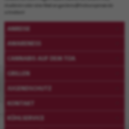
studieren oder eine Mail an
gardens@treburopenair.de
schreiben!
ANREISE
AWARENESS
CANNABIS AUF DEM TOA
GRILLEN
JUGENDSCHUTZ
KONTAKT
KÜHLSERVICE