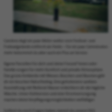
Gardens liegt ein paar Meter weiter vom Festival- und
Freibadgelände entfernt als Fields – für ein paar Gehminuten
mehr bekommst du aber auch ein Plus an Service:
Eigene Parzellen für dich und deine Freund*Innen oder
Familie sorgen für mehr Komfort und private Atmosphäre.
Das grüne Ambiente mit Wiesen, Büschen und Bäumen gibt
dir ein bisschen Naturfeeling. Eine gehobenere sanitäre
Ausstattung mit fließend Wasser erleichtern dir die tägliche
Wäsche. Unser Kühlservice und eine Stromversorgung
machen deine Verpflegungsmöglichkeiten vielfältiger.
Solltest du noch Fragen haben, kannst du unsere FAQ