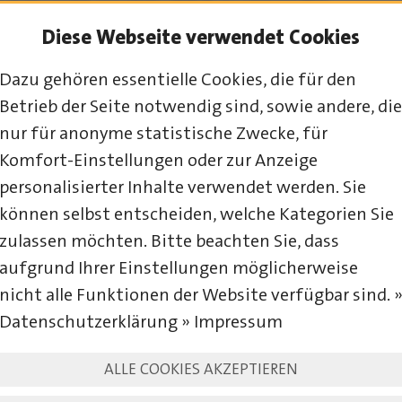
 Satz nicht missbräuchlich zu verwenden.
Diese Webseite verwendet Cookies
ilfe zu holen. Gerade auf Festivals oder Konzerten, 
Theke rufen zu müssen. Außerdem kommst du nicht i
Dazu gehören essentielle Cookies, die für den
lem musst du nicht bewerten,
Betrieb der Seite notwendig sind, sowie andere, die
ob die Situation au
 wird
nur für anonyme statistische Zwecke, für
.
Komfort-Einstellungen oder zur Anzeige
personalisierter Inhalte verwendet werden. Sie
können selbst entscheiden, welche Kategorien Sie
zulassen möchten. Bitte beachten Sie, dass
aufgrund Ihrer Einstellungen möglicherweise
nicht alle Funktionen der Website verfügbar sind. 
Datenschutzerklärung » Impressum
ALLE COOKIES AKZEPTIEREN