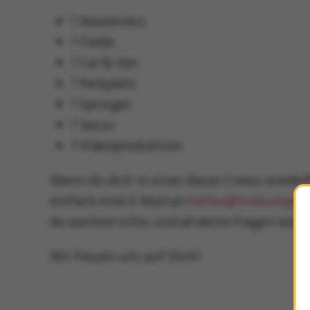
? Awareness
? Fields
? Car & Van
? Parkplatz
? Springer
? Secus
? Videoproduktion
Wenn du dich in einer dieser Crews wiederf
einfach eine E-Mail an
helfer@treburopena
du weitere Infos und all deine Fragen wer
Wir freuen uns auf Dich!