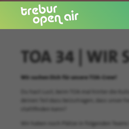
TOA 34 | WIR
Wir suchen Dich für unsere TOA-Crew!
Du hast Lust, beim TOA mal hinter die Kuli
deinen Teil dazu beizutragen, dass unser Fes
stattfinden kann?
Wir haben noch Plätze in folgenden Teams 