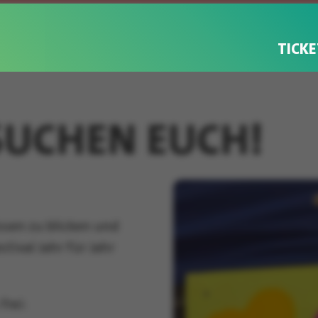
TICKE
 SUCHEN EUCH!
ssen zu blicken und
tival Jahr für Jahr
frei: