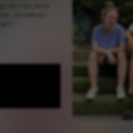
gt den Titel „Keine
er: „Ich habe die
geil.“