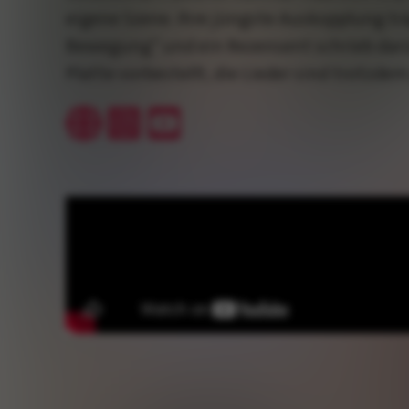
eigene Szene. Ihre jüngste Auskopplung trä
Bewegung“ und ein Rezensent schrieb darüb
Platte vorbestellt, die Lieder sind trotzdem 