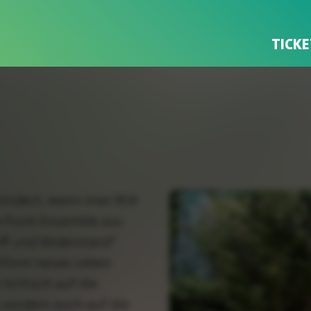
TICKE
mindest, wenn man BSK
te Punk-Ensemble aus
uff und Widerstand“
tform neues Leben
kritisch auf die
, sondern auch auf die