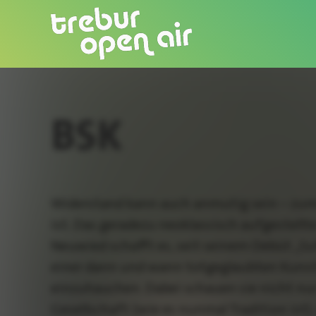
BSK
Widerstand kann auch anmutig sein – zu
ist. Das geradezu neoklassisch aufgestell
Neuwied schafft es, seit seinem Debüt „S
einer dann und wann totgeglaubten Kuns
einzuhauchen. Dabei schauen sie nicht nur 
Gesellschaft (wie es nunmal Tradition ist)