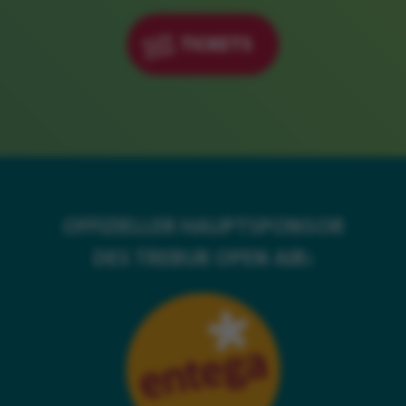
TICKETS
OFFIZIELLER HAUPTSPONSOR
DES TREBUR OPEN AIR: