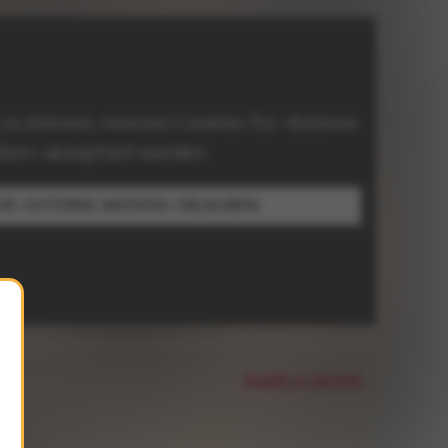
 zu können, müssen Cookies für »Externe
ien« akzeptiert werden.
ÜR »EXTERNE MEDIEN« ERLAUBEN
MARLA MOYA