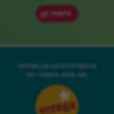
TICKETS
OFFIZIELLER HAUPTSPONSOR
DES TREBUR OPEN AIR: