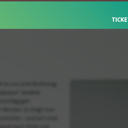
TICKE
t es nur eine Richtung:
e époque“ landete
einschlägigen
 Worten. Es folgt nun
schichte – und wir sind
e Band nach 2016 und