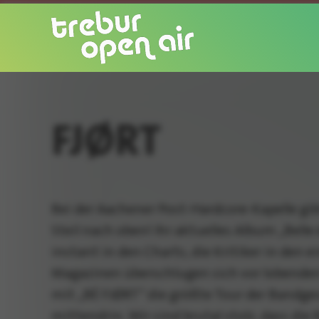
FJØRT
Bei der Aachener Post-Hardcore-Kapelle gib
Steil nach oben! Ihr aktuelles Album „Bell
instant in den Charts, die Kritiker in den 
Magazinen überschlugen sich vor lobenden
mit „BÉ FJØRT“ die größte Tour der Bandge
mittendrin. Wir sind brutal stolz, dass di