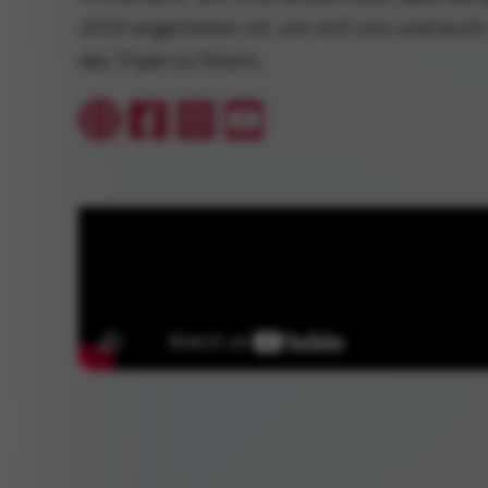
2019 angetreten ist, um mit uns und euch
das Triple zu feiern.