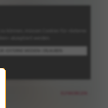
 zu können, müssen Cookies für »Externe
ien« akzeptiert werden.
ÜR »EXTERNE MEDIEN« ERLAUBEN
ELFMORGEN