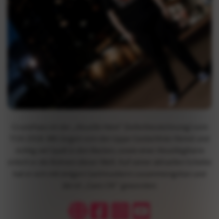
Grundhass ist der „Akustik-Heini“ (Selbstbezeichnung) vom
TOA 2018. Mit Jürgen-von-der-Lippe-Gedächtnis-Hemd und
richtig viel Spaß in den Backen, sowie einer Akustikgitarre
entert er die Bühnen dieser Welt. Auf seiner aktuellen Scheibe
hat er sich mit einigen Gastmusikern zusammengetan und
die ist „Ganz OK“ geworden.