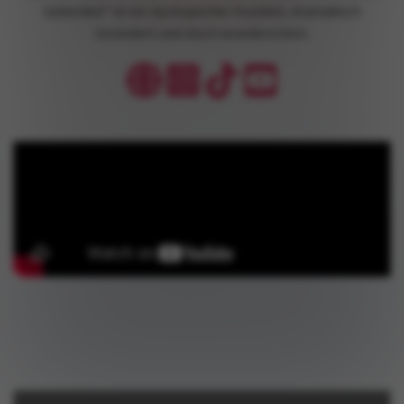
Liebeslied” ist ein dystopischer Ausblick, dramatisch
inszeniert und doch wunderschön.