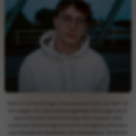
Marlo Grosshardt singt schön provokant über die Welt, die
ihn umgibt. Der dreiundzwanzigjährige Hamburger packt
seine kritischen Texte in ein raues Pop-Gewand. Seine
kraftvolle Stimme trägt uns durch nostalgische Melodien
und mitreißende Rhythmen. Sein Debütalbum “Ein letztes