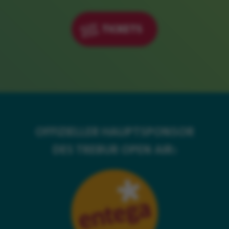
TICKETS
OFFIZIELLER HAUPTSPONSOR
DES TREBUR OPEN AIR: