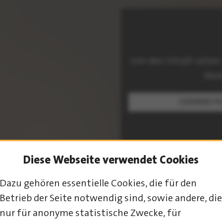
Um den Inhalt sehen
Med
COOKIES F
Diese Webseite verwendet Cookies
Dazu gehören essentielle Cookies, die für den
PROGRAMM-ÜBERSICHT
Betrieb der Seite notwendig sind, sowie andere, die
nur für anonyme statistische Zwecke, für