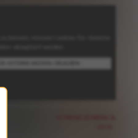
 zu können, müssen Cookies für »Externe
ien« akzeptiert werden.
ÜR »EXTERNE MEDIEN« ERLAUBEN
SCHRENG SCHRENG &
LA LA