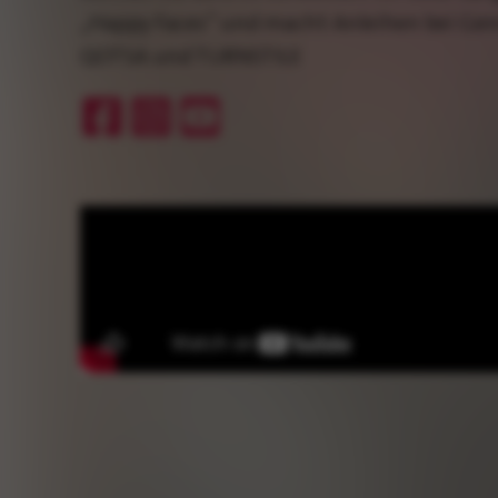
„Happy Faces“ und macht Anleihen bei Gen
QOTSA und TURNSTILE