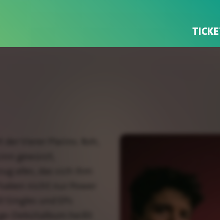
TICKE
er Vierer Plaiins. Roh,
sinn gewürzt,
ug alles, das sich ihm
 haben nicht nur Power
0 Singles und EPs
änge-Debütalbum heißt