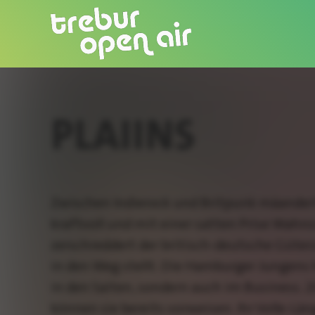
PLAIINS
Zwischen Indierock und Britpunk mäandert d
kraftvoll und mit einer satten Prise Wahn
zerschreddert der britisch-deutsche Güterz
in den Weg stellt. Die Hamburger Jungens
in den Saiten, sondern auch im Business. 2
können sie bereits vorweisen. Ihr Volle-L