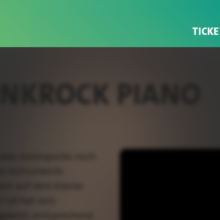
TICKE
PUNKROCK PIANO
n, was Juniorpunks noch
en Instrumente
ach auf dem Klavier
 Uli hat sein
gelernt, entsprechend