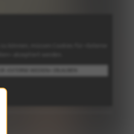
 zu können, müssen Cookies für »Externe
ien« akzeptiert werden.
ÜR »EXTERNE MEDIEN« ERLAUBEN