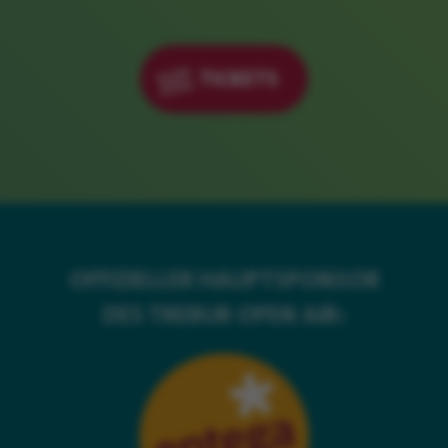
TICKETS
OFFIZIELLER HAUPTSPONSOR
DES TREBUR OPEN AIR: