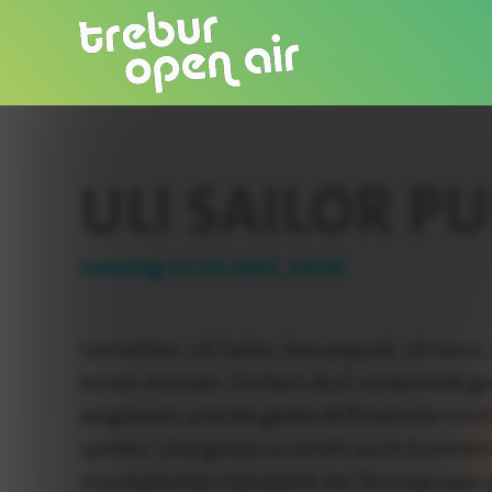
ULI SAILOR 
Sonntag 27.07.2025, 16:20
Gestatten: Uli Sailor, Seniorpunk. Uli kan
lernen müssen: Einfach ALLE rockermäßig
weglassen und die geilen Riffmonster einf
spielen. Und genau so wird's auch kommen!
musikalisches Handwerk bei Terrorgruppe 