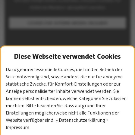
Um den Inhalt sehen zu können, müssen Cookies für
»Externe Medien« akzeptiert werden.
COOKIES FÜR »EXTERNE MEDIEN« ERLAUBEN
Diese Webseite verwendet Cookies
Dazu gehören essentielle Cookies, die für den Betrieb der
Seite notwendig sind, sowie andere, die nur für anonyme
PROGRAMM-ÜBERSICHT
statistische Zwecke, für Komfort-Einstellungen oder zur
Anzeige personalisierter Inhalte verwendet werden. Sie
können selbst entscheiden, welche Kategorien Sie zulassen
möchten. Bitte beachten Sie, dass aufgrund Ihrer
Einstellungen möglicherweise nicht alle Funktionen der
Website verfügbar sind. » Datenschutzerklärung »
Impressum