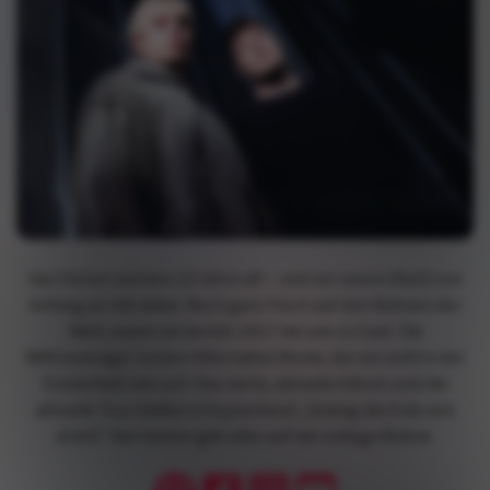
Van Holzen werden 10 Jahre alt – und wir waren (fast) von
Anfang an mit dabei. Noch ganz frisch auf den Bühnen der
Welt, waren sie bereits 2017 bei uns zu Gast. Die
Mittzwanziger zocken Alternative Rocke, der ein Licht in der
Dunkelheit sein soll. Das vierte, aktuelle Album und die
aktuelle Tour heißen entsprechend „Solang die Erde sich
dreht“. Van Holzen gibt alles auf der entega-Bühne.